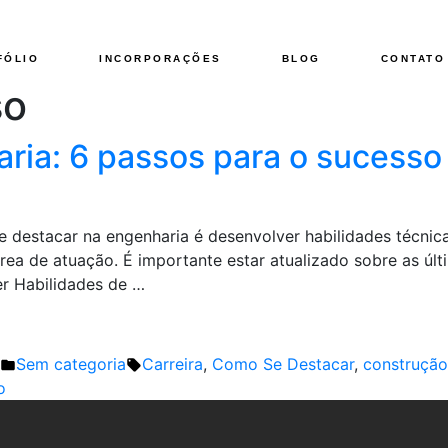
FÓLIO
INCORPORAÇÕES
BLOG
CONTATO
so
ria: 6 passos para o sucesso
e destacar na engenharia é desenvolver habilidades técni
rea de atuação. É importante estar atualizado sobre as úl
er Habilidades de …
Publicado
Tags:
Sem categoria
Carreira
,
Como Se Destacar
,
construção 
em
o