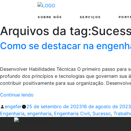
SOBRE NÓS
SERVIÇOS
PORT
Arquivos da tag:
Suces
Como se destacar na engenha
Desenvolver Habilidades Técnicas O primeiro passo para s
profundo dos princípios e tecnologias que governam sua á
contribuir positivamente para sua organização. Desenvolv
“Como
Continue lendo
se
Publicado
engefer
25 de setembro de 2023
18 de agosto de 2023
destacar
por
Engenharia
,
engenharia
,
Engenharia Civil
,
Sucesso
,
Trabalh
na
engenharia:
6