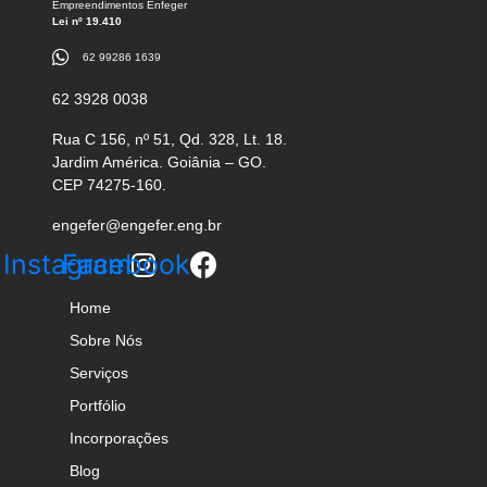
Empreendimentos Enfeger
passos
Lei nº 19.410
para
62 99286 1639
o
sucesso”
62 3928 0038
Rua C 156, nº 51, Qd. 328, Lt. 18.
Jardim América. Goiânia – GO.
CEP 74275-160.
engefer@engefer.eng.br
Instagram
Facebook
Home
Sobre Nós
Serviços
Portfólio
Incorporações
Blog