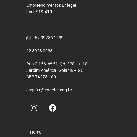
Empreendimentos Enfeger
Lei nº 19.410
62 99286 1639
62 3928 0038
Rua C 156, nº 51, Qd. 328, Lt. 18.
Jardim América. Goiânia – GO.
CEP 74275-160.
engefer@engefer.eng.br
Home