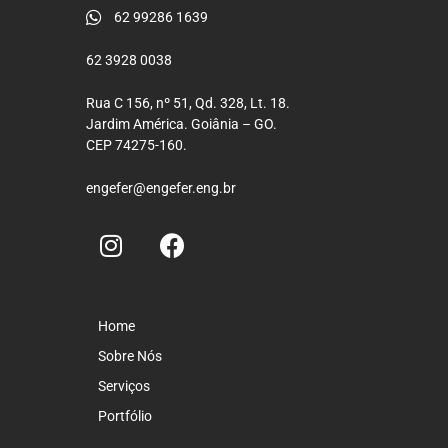
62 99286 1639
62 3928 0038
Rua C 156, nº 51, Qd. 328, Lt. 18.
Jardim América. Goiânia – GO.
CEP 74275-160.
engefer@engefer.eng.br
Home
Sobre Nós
Serviços
Portfólio
Incorporações